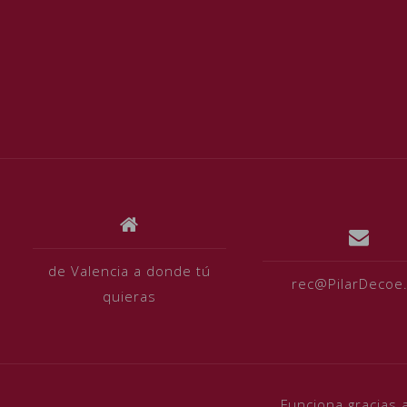
de Valencia a donde tú
rec@PilarDecoe
quieras
Funciona gracias