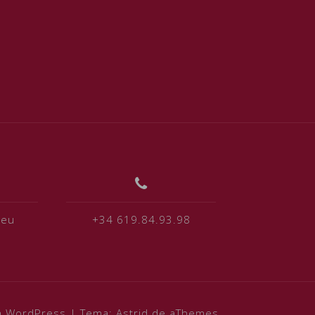
.eu
+34 619.84.93.98
 a WordPress
|
Tema:
Astrid
de aThemes.