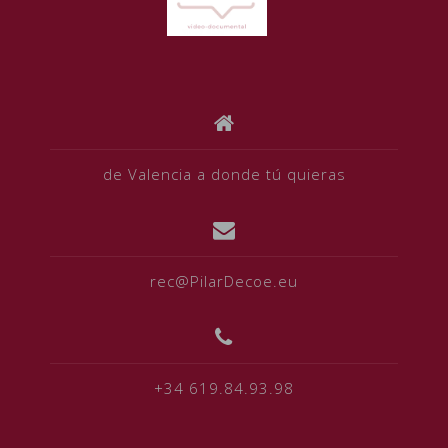
de Valencia a donde tú quieras
rec@PilarDecoe.eu
+34 619.84.93.98