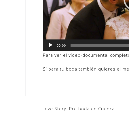
00:00
Para ver el vídeo-documental complet
Si para tu boda también quieres el me
Navegación
Love Story. Pre boda en Cuenca
de
entradas