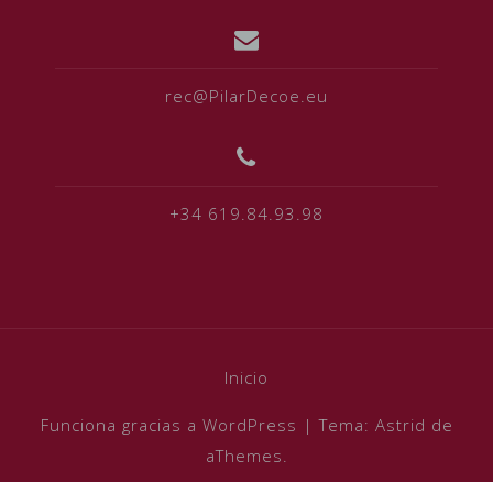
rec@PilarDecoe.eu
+34 619.84.93.98
Inicio
Funciona gracias a WordPress
|
Tema:
Astrid
de
aThemes.